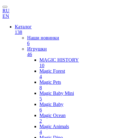
RU
EN
Каталог
138
Наши новинки
6
Игрушки
46
MAGIC HISTORY
10
Magic Forest
4
Magic Pets
8
Magic Baby Mini
5
Magic Baby
6
Magic Ocean
2
Magic Animals
4
Magic Dino